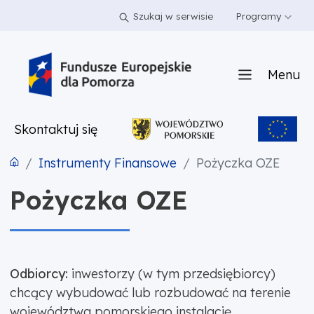
PRZEJDŹ DO TREŚCI
PRZEJDŹ DO MENU
STOPKA
Szukaj w serwisie
Programy
Menu
Skontaktuj się
Instrumenty Finansowe
Pożyczka OZE
Pożyczka OZE
Odbiorcy:
inwestorzy (w tym przedsiębiorcy)
chcący wybudować lub rozbudować na terenie
województwa pomorskiego instalację