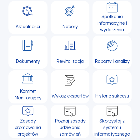
Spotkania
informacyjne i
Aktualności
Nabory
wydarzenia
Dokumenty
Rewitalizacja
Raporty i analizy
Komitet
Wykaz ekspertów
Historie sukcesu
Monitorujący
Zasady
Poznaj zasady
Skorzystaj z
promowania
udzielania
systemu
projektów
zamówień
informatycznego