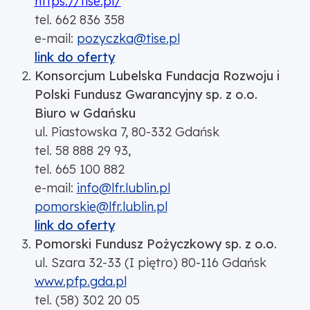
https://tise.pl/
tel. 662 836 358
e-mail:
pozyczka@tise.pl
link do oferty
Konsorcjum Lubelska Fundacja Rozwoju i
Polski Fundusz Gwarancyjny sp. z o.o.
Biuro w Gdańsku
ul. Piastowska 7, 80-332 Gdańsk
tel. 58 888 29 93,
tel. 665 100 882
e-mail:
info@lfr.lublin.pl
pomorskie@lfr.lublin.pl
link do oferty
Pomorski Fundusz Pożyczkowy sp. z o.o.
ul. Szara 32-33 (I piętro) 80-116 Gdańsk
www.pfp.gda.pl
tel. (58) 302 20 05